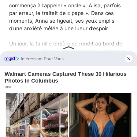
commença à l’appeler « oncle ». Alisa, parfois
par erreur, le traitait de « papa ». Dans ces
moments, Anna se figeait, ses yeux emplis
d’une anxiété mêlée à une lueur d’espoir.
Un jour, la famille entière se rendit au bord de
la mer. Les enfants construisirent des châteaux
de sable. Victor et Anna s’assirent sous un
parasol, regardant le coucher de soleil.
« Je n’ai plus peur, » dit soudainement Anna.
« Peur de quoi ? » demanda Victor, surpris.
« De te faire confiance, » répondit Anna en se
tournant vers lui. « Je vois comment tu as
changé. Comment tu prends soin de nous. Des
enfants. »