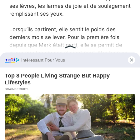
ses lèvres, les larmes de joie et de soulagement
remplissant ses yeux.
Lorsqu’ils partirent, elle sentit le poids des
derniers mois se lever. Pour la première fois
depuis que Mark était parti, elle se permit de
croire que les choses allaient peut-être bien se
passer.
Cleo regarda son ventre, souriant à travers ses
larmes. “Tu as entendu ça, petit ? Il semble que
le travail de maman vienne de s’améliorer. Et
nous l’avons fait en étant simplement humains !”