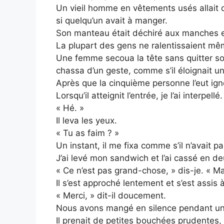
Un vieil homme en vêtements usés allai
si quelqu’un avait à manger.
Son manteau était déchiré aux manches e
La plupart des gens ne ralentissaient mê
Une femme secoua la tête sans quitter s
chassa d’un geste, comme s’il éloignait 
Après que la cinquième personne l’eut ignor
Lorsqu’il atteignit l’entrée, je l’ai interpellé.
« Hé. »
Il leva les yeux.
« Tu as faim ? »
Un instant, il me fixa comme s’il n’avait 
J’ai levé mon sandwich et l’ai cassé en de
« Ce n’est pas grand-chose, » dis-je. « Ma
Il s’est approché lentement et s’est assis à
« Merci, » dit-il doucement.
Nous avons mangé en silence pendant un
Il prenait de petites bouchées prudentes