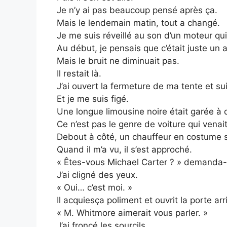
Je n’y ai pas beaucoup pensé après ça.
Mais le lendemain matin, tout a changé.
Je me suis réveillé au son d’un moteur qui
Au début, je pensais que c’était juste un 
Mais le bruit ne diminuait pas.
Il restait là.
J’ai ouvert la fermeture de ma tente et sui
Et je me suis figé.
Une longue limousine noire était garée à
Ce n’est pas le genre de voiture qui venai
Debout à côté, un chauffeur en costume 
Quand il m’a vu, il s’est approché.
« Êtes-vous Michael Carter ? » demanda-t
J’ai cligné des yeux.
« Oui… c’est moi. »
Il acquiesça poliment et ouvrit la porte arr
« M. Whitmore aimerait vous parler. »
J’ai froncé les sourcils.