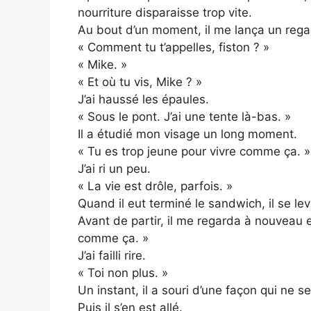
nourriture disparaisse trop vite.
Au bout d’un moment, il me lança un rega
« Comment tu t’appelles, fiston ? »
« Mike. »
« Et où tu vis, Mike ? »
J’ai haussé les épaules.
« Sous le pont. J’ai une tente là-bas. »
Il a étudié mon visage un long moment.
« Tu es trop jeune pour vivre comme ça. »
J’ai ri un peu.
« La vie est drôle, parfois. »
Quand il eut terminé le sandwich, il se le
Avant de partir, il me regarda à nouveau 
comme ça. »
J’ai failli rire.
« Toi non plus. »
Un instant, il a souri d’une façon qui ne s
Puis il s’en est allé.