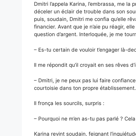
Dmitri l’appela Karina, l’embrassa, me la
déceler un éclair de trouble dans son sour
puis, soudain, Dmitri me confia qu’elle rê
financier. Avant que je n’aie pu réagir, elle
question d’argent. Interloquée, je me tourn
– Es-tu certain de vouloir t’engager là-d
Il me répondit qu’il croyait en ses rêves d’
– Dmitri, je ne peux pas lui faire confianc
courtoisie dans ton propre établissement.
Il fronça les sourcils, surpris :
– Pourquoi ne m’en as-tu pas parlé ? Cela
Karina revint soudain, feignant l’inquiétud