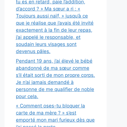
tu es en retard, paie l’addition,
d’accord ? » Ma sœur a ri : «
Toujours aussi naïf, » jusqu’à ce
que je réalise que j’avais été invité
exactement à la fin de leur repas,
j’ai appelé le responsable, et
soudain leurs visages sont
devenus pâles.
Pendant 19 ans, j’ai élevé le bébé
abandonné de ma sœur comme
s’il était sorti de mon propre corps.
Je n’ai jamais demandé à
personne de me qualifier de noble
pour cela.
« Comment oses-tu bloquer la
carte de ma mère ? » s’est
emporté mon mari furieux dès que