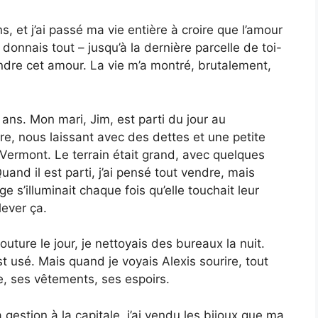
, et j’ai passé ma vie entière à croire que l’amour
donnais tout – jusqu’à la dernière parcelle de toi-
ndre cet amour. La vie m’a montré, brutalement,
q ans. Mon mari, Jim, est parti du jour au
e, nous laissant avec des dettes et une petite
du Vermont. Le terrain était grand, avec quelques
d il est parti, j’ai pensé tout vendre, mais
e s’illuminait chaque fois qu’elle touchait leur
lever ça.
couture le jour, je nettoyais des bureaux la nuit.
 usé. Mais quand je voyais Alexis sourire, tout
le, ses vêtements, ses espoirs.
a gestion à la capitale, j’ai vendu les bijoux que ma