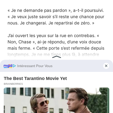
« Je ne demande pas pardon », a-t-il poursuivi.
« Je veux juste savoir s’il reste une chance pour
nous. Je changerai. Je repartirai de zéro. »
J’ai ouvert les yeux sur la rue en contrebas. «
Non, Chase », ai-je répondu, d’une voix douce
mais ferme. « Cette porte s’est refermée depuis
longtemps. Je ne me tiens plus là, à attendre
de l’ouvrir. »
Il s’est tu. « Tu mérites mieux », a-t-il murmuré
enfin. Et pour la première fois, j’ai cru qu’il le
pensait vraiment.
J’ai raccroché sans que mon cœur ne tremble.
L’ancienne histoire était vraiment close. Ma vie
entrait dans un nouveau chapitre. Mon petit