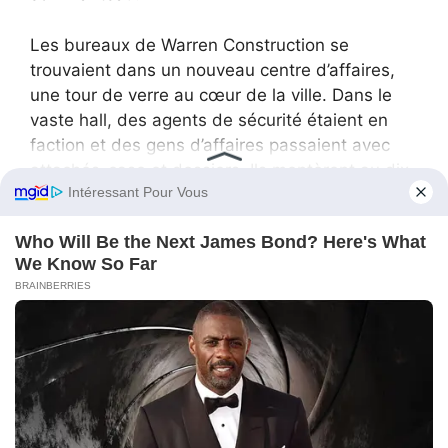
Les bureaux de Warren Construction se
trouvaient dans un nouveau centre d’affaires,
une tour de verre au cœur de la ville. Dans le
vaste hall, des agents de sécurité étaient en
faction et des gens d’affaires passaient avec
attachés-case et dossiers. Ils montèrent au dix-
septième étage et débouchèrent dans une
grande réception où une jeune secrétaire était
assise.
« Nous devons voir M. Andrew Warren », dit
Anna. « Pour une affaire personnelle. Dites-lui
qu’Anna Carter du collège de Brookfield est là. »
La secrétaire haussa un sourcil mais décrocha.
Elle écouta la réponse et raccrocha. « Veuillez
patienter », dit-elle en désignant les canapés