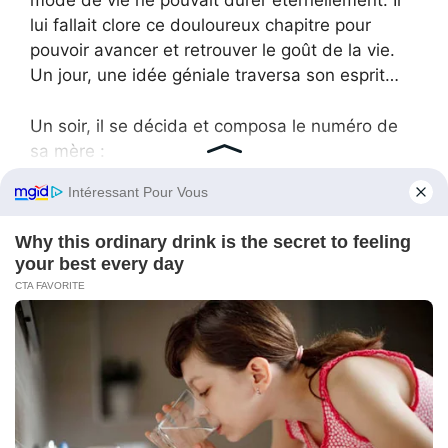
mode de vie ne pouvait durer éternellement. Il
lui fallait clore ce douloureux chapitre pour
pouvoir avancer et retrouver le goût de la vie.
Un jour, une idée géniale traversa son esprit…
Un soir, il se décida et composa le numéro de
sa mère :
— Venez tous demain chez moi. Il faut qu’on
parle.
Tous les membres de la famille se réunirent
dans son nouvel appartement : ses parents,
désormais plus âgés avec le temps écoulé,
Gena avec sa femme, silencieux et sur ses
gardes. Les jumeaux ne furent pas invités —
sans doute pressentant la gravité de la
situation.