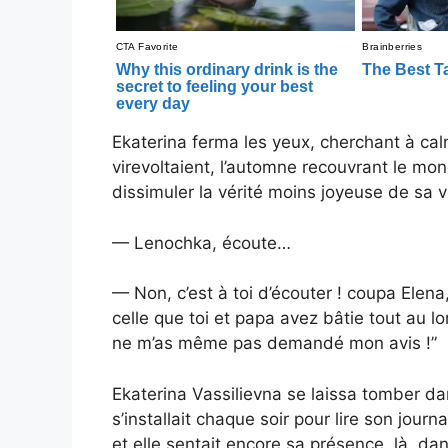
Ekaterina ferma les yeux, cherchant à calme
virevoltaient, l’automne recouvrant le m
dissimuler la vérité moins joyeuse de sa v
— Lenochka, écoute…
— Non, c’est à toi d’écouter ! coupa Elena
celle que toi et papa avez bâtie tout au 
ne m’as même pas demandé mon avis !”
Ekaterina Vassilievna se laissa tomber dan
s’installait chaque soir pour lire son journ
et elle sentait encore sa présence, là, d