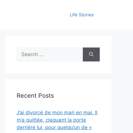
Life Stories
Search
for:
Recent Posts
J’ai divorcé de mon mari en mai. Il
m’a quittée, claquant la porte
derrière lui, pour quelqu’un de «