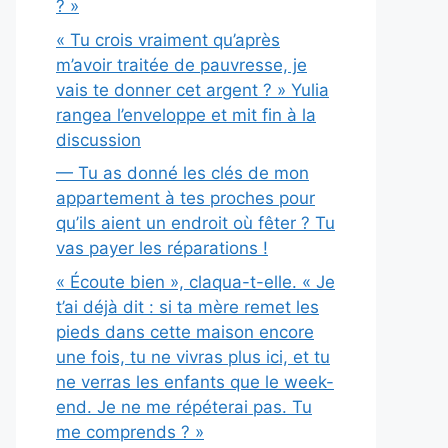
? »
« Tu crois vraiment qu’après
m’avoir traitée de pauvresse, je
vais te donner cet argent ? » Yulia
rangea l’enveloppe et mit fin à la
discussion
— Tu as donné les clés de mon
appartement à tes proches pour
qu’ils aient un endroit où fêter ? Tu
vas payer les réparations !
« Écoute bien », claqua-t-elle. « Je
t’ai déjà dit : si ta mère remet les
pieds dans cette maison encore
une fois, tu ne vivras plus ici, et tu
ne verras les enfants que le week-
end. Je ne me répéterai pas. Tu
me comprends ? »