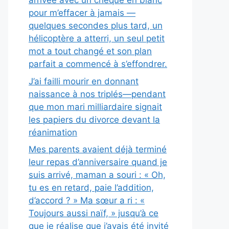
arrivée avec un chèque en blanc
pour m’effacer à jamais —
quelques secondes plus tard, un
hélicoptère a atterri, un seul petit
mot a tout changé et son plan
parfait a commencé à s’effondrer.
J’ai failli mourir en donnant
naissance à nos triplés—pendant
que mon mari milliardaire signait
les papiers du divorce devant la
réanimation
Mes parents avaient déjà terminé
leur repas d’anniversaire quand je
suis arrivé, maman a souri : « Oh,
tu es en retard, paie l’addition,
d’accord ? » Ma sœur a ri : «
Toujours aussi naïf, » jusqu’à ce
que je réalise que j’avais été invité