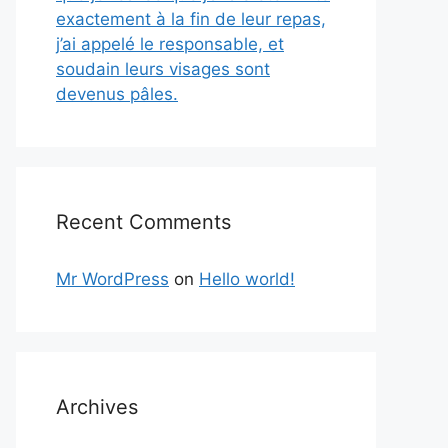
exactement à la fin de leur repas,
j’ai appelé le responsable, et
soudain leurs visages sont
devenus pâles.
Recent Comments
Mr WordPress
on
Hello world!
Archives