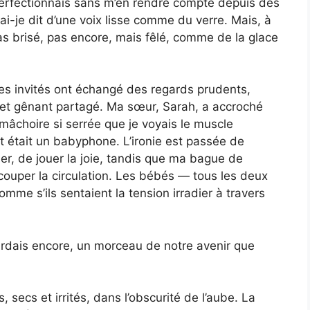
e perfectionnais sans m’en rendre compte depuis des
i-je dit d’une voix lisse comme du verre. Mais, à
Pas brisé, pas encore, mais fêlé, comme de la glace
es invités ont échangé des regards prudents,
ret gênant partagé. Ma sœur, Sarah, a accroché
 mâchoire si serrée que je voyais le muscle
nt était un babyphone. L’ironie est passée de
ler, de jouer la joie, tandis que ma bague de
e couper la circulation. Les bébés — tous les deux
me s’ils sentaient la tension irradier à travers
ardais encore, un morceau de notre avenir que
, secs et irrités, dans l’obscurité de l’aube. La