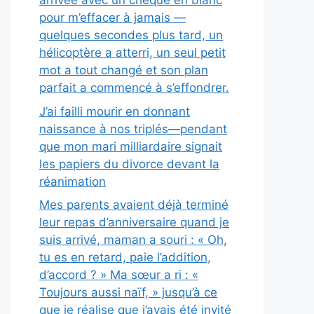
arrivée avec un chèque en blanc
pour m’effacer à jamais —
quelques secondes plus tard, un
hélicoptère a atterri, un seul petit
mot a tout changé et son plan
parfait a commencé à s’effondrer.
J’ai failli mourir en donnant
naissance à nos triplés—pendant
que mon mari milliardaire signait
les papiers du divorce devant la
réanimation
Mes parents avaient déjà terminé
leur repas d’anniversaire quand je
suis arrivé, maman a souri : « Oh,
tu es en retard, paie l’addition,
d’accord ? » Ma sœur a ri : «
Toujours aussi naïf, » jusqu’à ce
que je réalise que j’avais été invité