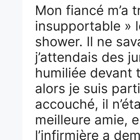
Mon fiancé m’a tr
insupportable » 
shower. Il ne sa
j’attendais des j
humiliée devant t
alors je suis part
accouché, il n’ét
meilleure amie, e
l’infirmière a de