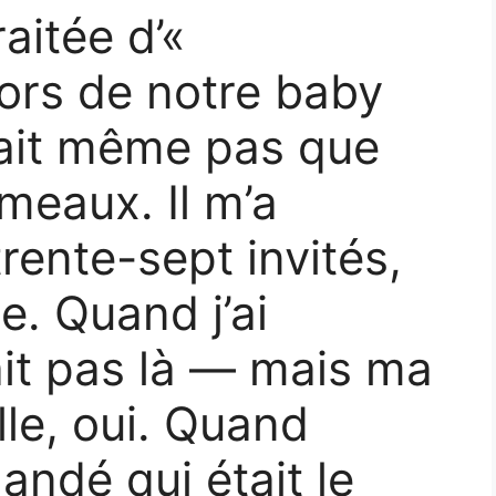
aitée d’«
lors de notre baby
vait même pas que
umeaux. Il m’a
rente-sept invités,
ie. Quand j’ai
ait pas là — mais ma
lle, oui. Quand
mandé qui était le