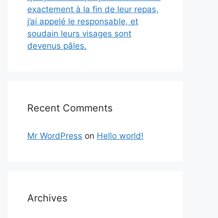
exactement à la fin de leur repas,
j’ai appelé le responsable, et
soudain leurs visages sont
devenus pâles.
Recent Comments
Mr WordPress
on
Hello world!
Archives