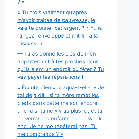
? »
« Tu crois vraiment qu’après
m’avoir traitée de pauvresse, je
vais te donner cet argent ? » Yulia
rangea l’enveloppe et mit fin à la
discussion
— Tu as donné les clés de mon
appartement à tes proches pour
qu’ils aient un endroit où fêter ? Tu
vas payer les réparations !
« Écoute bien », claqua-t-elle. « Je
t’ai déjà dit : si ta mère remet les
pieds dans cette maison encore
une fois, tu ne vivras plus ici, et tu
ne verras les enfants que le week-
end. Je ne me répéterai pas. Tu
me comprends ? »