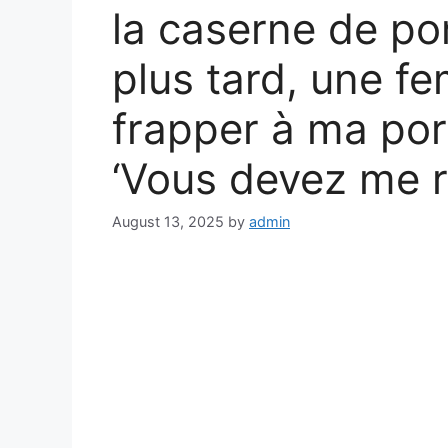
la caserne de p
plus tard, une f
frapper à ma por
‘Vous devez me r
August 13, 2025
by
admin