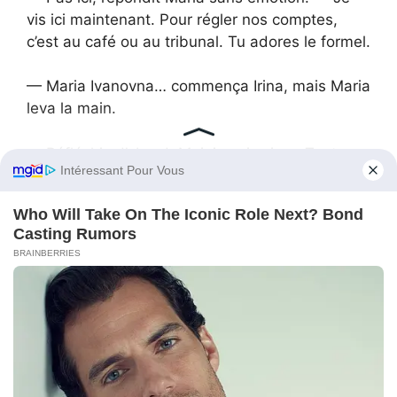
vis ici maintenant. Pour régler nos comptes,
c’est au café ou au tribunal. Tu adores le formel.
— Maria Ivanovna… commença Irina, mais Maria
leva la main.
— Réfléchis d’abord. Moi, je vais vivre. Tenter
de ne plus être utile, mais vivante.
Elle claqua la porte, doucement, mais comme
un point final.
Le soir, Alissa écrivit dans le groupe :
« Mamie, tu es maintenant comme une
princesse. Juste sans château. Nous sommes
fiers de toi. »