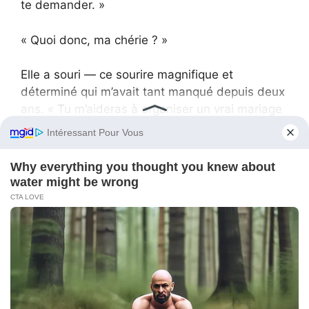
te demander. »
« Quoi donc, ma chérie ? »
Elle a souri — ce sourire magnifique et
déterminé qui m’avait tant manqué depuis deux
ans. « Tu m’aideras à organiser un vrai mariage
? Un jour, quand je trouverai quelqu’un qui me
mérite vraiment. Quelqu’un qui t’aimera aussi.
Parce que celui qui ne sait pas apprécier ma
mère ne me mérite pas. »
J’ai senti les larmes me monter aux yeux. « Ce
serait un honneur. »
« Et Maman… la maison de plage. En vérité, j’ai
toujours rêvé de me marier là-bas, pieds nus
dans le sable, avec des guirlandes lumineuses